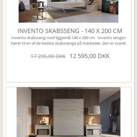
INVENTO SKABSSENG - 140 X 200 CM
Invento skabsseng med liggemål 140 x 200 cm Invento sengen
hører til en af de bedste skabssenge på markedet, den er svaret
på den perfekte Murphy bed. Sengen leveres som standard uden
højskabe, disse kan tilkøbes under varianten højskabe (øverst til
12 595,00 DKK
17 295,00 DKK
højre). Sengen har mange smarte finesser, den er bl.a. udstyret
med en børnesikring der nemt...