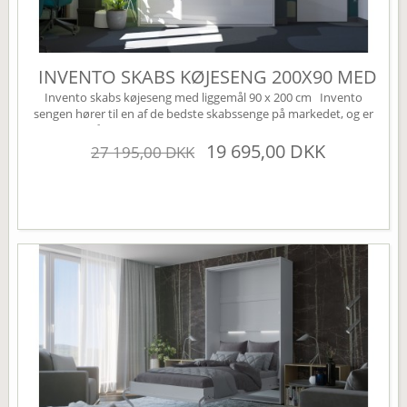
INVENTO SKABS KØJESENG 200X90 MED
LED
Invento skabs køjeseng med liggemål 90 x 200 cm Invento
sengen hører til en af de bedste skabssenge på markedet, og er
svaret på den perfekte Murphy bed. Den har en kvalitets
lukkemekanisme der kører via et gasdæmpnings system. Dette
19 695,00 DKK
27 195,00 DKK
sikrer en nem og lydløs betjening af sengen. En skabsseng er den
perfekte løsning til lejligheden eller sommerhuset....