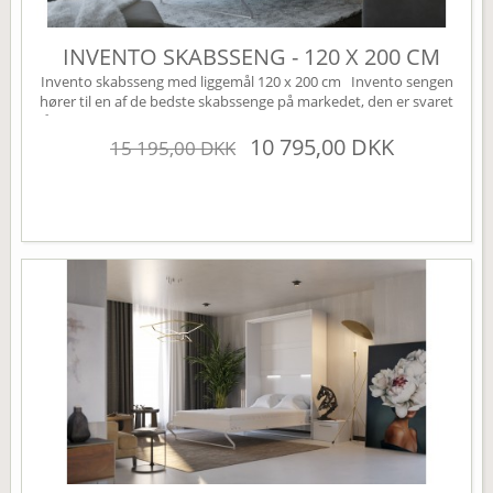
INVENTO SKABSSENG - 120 X 200 CM
Invento skabsseng med liggemål 120 x 200 cm Invento sengen
hører til en af de bedste skabssenge på markedet, den er svaret
på den perfekte Murphy bed. Sengen leveres som standard uden
højskabe, disse kan tilkøbes under varianten højskabe (øverst til
10 795,00 DKK
15 195,00 DKK
højre). Sengen har mange smarte finesser, den er bl.a. udstyret
med en børnesikring der nemt...