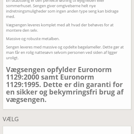
En skabsseng er den perfekte løsning til lejligheden eller
sommerhuset. Sengen giver omgivelserne helt nye
indretningsmuligheder som ingen anden type seng kan bidrage
med.
Vægsengen leveres komplet med alt hvad der behøves for at
montere den selv.
Massive og robuste metalben.
Sengen leveres med massive og opdelte bøgelameller. Dette gør at
man får en rolig nattesøvn selvom personen ved siden af ligger
uroligt.
Vægsengen opfylder Euronorm
1129:2000 samt Euronorm
1129:1995. Dette er din garanti for
en sikker og bekymringsfri brug af
vægsengen.
VÆLG