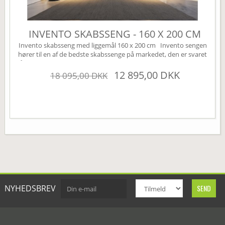
INVENTO SKABSSENG - 160 X 200 CM
Invento skabsseng med liggemål 160 x 200 cm Invento sengen
hører til en af de bedste skabssenge på markedet, den er svaret
på den perfekte Murphy bed. Sengen leveres som standard uden
højskabe, disse kan tilkøbes under varianten højskabe (øverst til
12 895,00 DKK
18 095,00 DKK
højre). Sengen har mange smarte finesser, den er bl.a. udstyret
med en børnesikring der nemt...
NYHEDSBREV