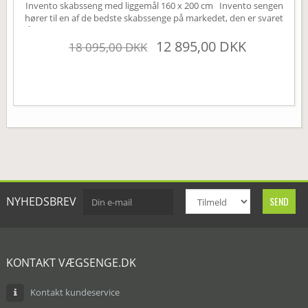
Invento skabsseng med liggemål 160 x 200 cm Invento sengen
hører til en af de bedste skabssenge på markedet, den er svaret
på den perfekte Murphy bed. Sengen leveres som standard uden
højskabe, disse kan tilkøbes under varianten højskabe (øverst til
12 895,00 DKK
18 095,00 DKK
højre). Sengen har mange smarte finesser, den er bl.a. udstyret
med en børnesikring der nemt...
NYHEDSBREV
KONTAKT VÆGSENGE.DK
Kontakt kundeservice