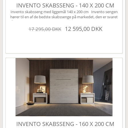
INVENTO SKABSSENG - 140 X 200 CM
Invento skabsseng med liggemål 140 x 200 cm Invento sengen
hører til en af de bedste skabssenge på markedet, den er svaret
på den perfekte Murphy bed. Sengen leveres som standard uden
højskabe, disse kan tilkøbes under varianten højskabe (øverst til
12 595,00 DKK
17 295,00 DKK
højre). Sengen har mange smarte finesser, den er bl.a. udstyret
med en børnesikring der nemt...
INVENTO SKABSSENG - 160 X 200 CM