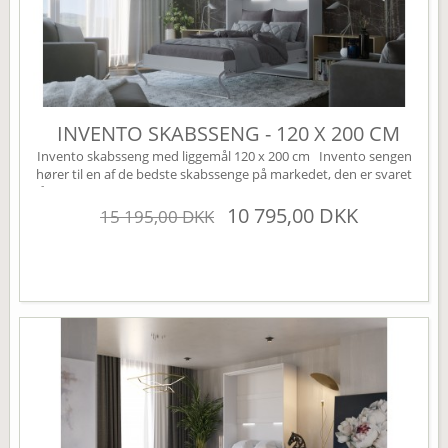
INVENTO SKABSSENG - 120 X 200 CM
Invento skabsseng med liggemål 120 x 200 cm Invento sengen
hører til en af de bedste skabssenge på markedet, den er svaret
på den perfekte Murphy bed. Sengen leveres som standard uden
højskabe, disse kan tilkøbes under varianten højskabe (øverst til
10 795,00 DKK
15 195,00 DKK
højre). Sengen har mange smarte finesser, den er bl.a. udstyret
med en børnesikring der nemt...