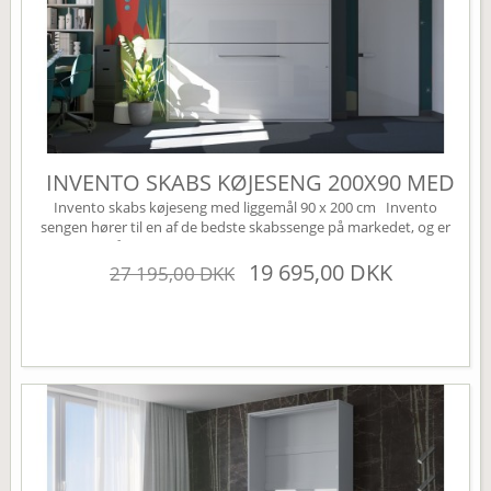
INVENTO SKABS KØJESENG 200X90 MED
LED
Invento skabs køjeseng med liggemål 90 x 200 cm Invento
sengen hører til en af de bedste skabssenge på markedet, og er
svaret på den perfekte Murphy bed. Den har en kvalitets
lukkemekanisme der kører via et gasdæmpnings system. Dette
19 695,00 DKK
27 195,00 DKK
sikrer en nem og lydløs betjening af sengen. En skabsseng er den
perfekte løsning til lejligheden eller sommerhuset....