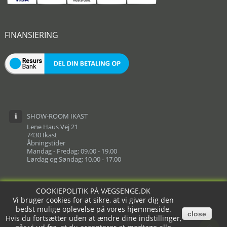
FINANSIERING
SHOW-ROOM IKAST
Lene Haus Vej 21
7430 Ikast
Åbningstider
Mandag - Fredag: 09.00 - 19.00
Lørdag og Søndag: 10.00 - 17.00
COOKIEPOLITIK PÅ VÆGSENGE.DK
COOKIEPOLITIK PÅ VÆGSENGE.DK
Vi bruger cookies for at sikre, at vi giver dig den
Vi bruger cookies for at sikre, at vi giver dig den
bedst mulige oplevelse på vores hjemmeside.
bedst mulige oplevelse på vores hjemmeside.
close
close
Hvis du fortsætter uden at ændre dine indstillinger,
Hvis du fortsætter uden at ændre dine indstillinger,
Copyright © Vægsenge.dk powered by Vivoda.dk™