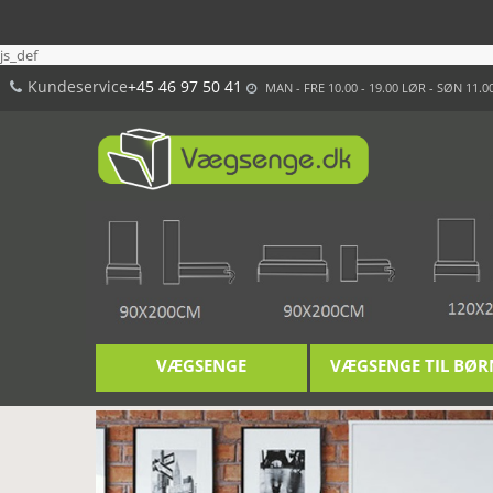
js_def
Kundeservice
+45 46 97 50 41
MAN - FRE 10.00 - 19.00 LØR - SØN 11.00
VÆGSENGE
VÆGSENGE TIL BØR