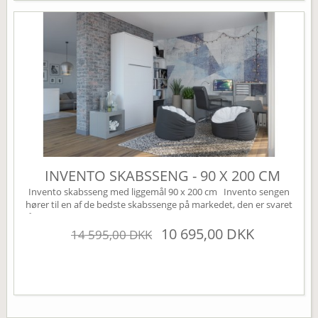
INVENTO SKABSSENG - 90 X 200 CM
Invento skabsseng med liggemål 90 x 200 cm Invento sengen
hører til en af de bedste skabssenge på markedet, den er svaret
på den perfekte Murphy bed. Sengen leveres som standard uden
højskabe, disse kan tilkøbes under varianten højskabe (øverst til
10 695,00 DKK
14 595,00 DKK
højre). Sengen har mange smarte finesser, den er bl.a. udstyret
med en børnesikring der nemt aktiveres...