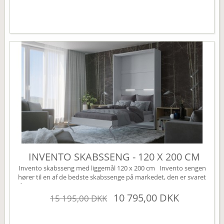
perfekte løsning til lejligheden eller sommerhuset....
INVENTO SKABSSENG - 120 X 200 CM
Invento skabsseng med liggemål 120 x 200 cm Invento sengen
hører til en af de bedste skabssenge på markedet, den er svaret
på den perfekte Murphy bed. Sengen leveres som standard uden
højskabe, disse kan tilkøbes under varianten højskabe (øverst til
10 795,00 DKK
15 195,00 DKK
højre). Sengen har mange smarte finesser, den er bl.a. udstyret
med en børnesikring der nemt...