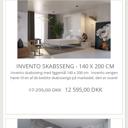
INVENTO SKABSSENG - 140 X 200 CM
Invento skabsseng med liggemål 140 x 200 cm Invento sengen
hører til en af de bedste skabssenge på markedet, den er svaret
på den perfekte Murphy bed. Sengen leveres som standard uden
højskabe, disse kan tilkøbes under varianten højskabe (øverst til
12 595,00 DKK
17 295,00 DKK
højre). Sengen har mange smarte finesser, den er bl.a. udstyret
med en børnesikring der nemt...