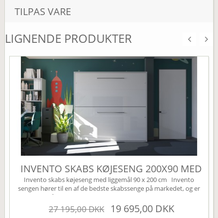
TILPAS VARE
LIGNENDE PRODUKTER
INVENTO SKABS KØJESENG 200X90 MED
LED
Invento skabs køjeseng med liggemål 90 x 200 cm Invento
sengen hører til en af de bedste skabssenge på markedet, og er
svaret på den perfekte Murphy bed. Den har en kvalitets
lukkemekanisme der kører via et gasdæmpnings system. Dette
19 695,00 DKK
27 195,00 DKK
sikrer en nem og lydløs betjening af sengen. En skabsseng er den