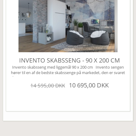
INVENTO SKABSSENG - 90 X 200 CM
Invento skabsseng med liggemål 90 x 200 cm Invento sengen
hører til en af de bedste skabssenge på markedet, den er svaret
på den perfekte Murphy bed. Sengen leveres som standard uden
højskabe, disse kan tilkøbes under varianten højskabe (øverst til
10 695,00 DKK
14 595,00 DKK
højre). Sengen har mange smarte finesser, den er bl.a. udstyret
med en børnesikring der nemt aktiveres...