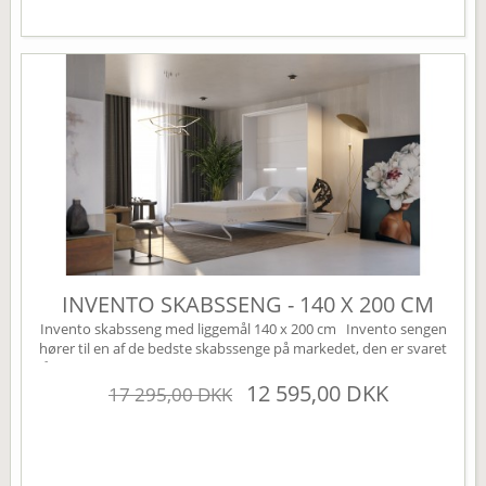
INVENTO SKABSSENG - 140 X 200 CM
Invento skabsseng med liggemål 140 x 200 cm Invento sengen
hører til en af de bedste skabssenge på markedet, den er svaret
på den perfekte Murphy bed. Sengen leveres som standard uden
højskabe, disse kan tilkøbes under varianten højskabe (øverst til
12 595,00 DKK
17 295,00 DKK
højre). Sengen har mange smarte finesser, den er bl.a. udstyret
med en børnesikring der nemt...