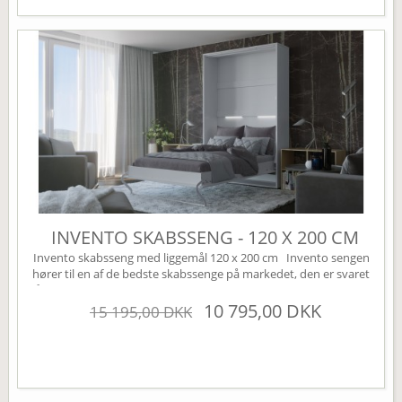
INVENTO SKABSSENG - 120 X 200 CM
Invento skabsseng med liggemål 120 x 200 cm Invento sengen
hører til en af de bedste skabssenge på markedet, den er svaret
på den perfekte Murphy bed. Sengen leveres som standard uden
højskabe, disse kan tilkøbes under varianten højskabe (øverst til
10 795,00 DKK
15 195,00 DKK
højre). Sengen har mange smarte finesser, den er bl.a. udstyret
med en børnesikring der nemt...