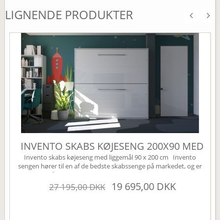
LIGNENDE PRODUKTER
INVENTO SKABS KØJESENG 200X90 MED
LED
Invento skabs køjeseng med liggemål 90 x 200 cm Invento
sengen hører til en af de bedste skabssenge på markedet, og er
svaret på den perfekte Murphy bed. Den har en kvalitets
lukkemekanisme der kører via et gasdæmpnings system. Dette
19 695,00 DKK
27 195,00 DKK
sikrer en nem og lydløs betjening af sengen. En skabsseng er den
perfekte løsning til lejligheden eller sommerhuset....