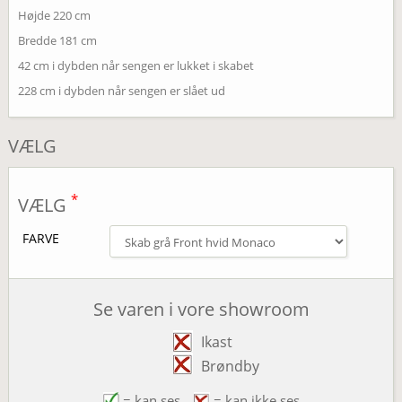
Højde 220 cm
Bredde 181 cm
42 cm i dybden når sengen er lukket i skabet
228 cm i dybden når sengen er slået ud
VÆLG
*
VÆLG
FARVE
Se varen i vore showroom
Ikast
Brøndby
= kan ses
= kan ikke ses