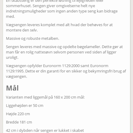
En skabsseng er den perfekte løsning til lejligheden eller
sommerhuset. Sengen giver omgivelserne helt nye
indretningsmuligheder som ingen anden type seng kan bidrage
med.
Vægsengen leveres komplet med alt hvad der behøves for at
montere den selv.
Massive og robuste metalben.
Sengen leveres med massive og opdelte bøgelameller. Dette gør at
man får en rolig nattesøvn selvom personen ved siden af ligger
uroligt.
Vægsengen opfylder Euronorm 1129:2000 samt Euronorm
1129:1995. Dette er din garanti for en sikker og bekymringsfri brug af
vægsengen.
Mål
Varianten med liggemål på 160 x 200 cm mål:
Liggehøjden er 50 cm
Højde 220 cm
Bredde 181 cm
42 cm i dybden når sengen er lukket i skabet