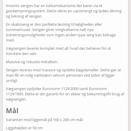
Invento sengen har en lukkemekanisme der kører via et
gasdæmpningssystem. Dette sikrer en uanstrengt og lydløs åbning
og lukning af sengen.
En skabsseng er den perfekte løsning til lejligheden eller
sommerhuset. Sengen giver omgivelserne helt nye
indretningsmuligheder som ingen anden type seng kan bidrage
med.
Vægsengen leveres komplet med alt hvad der behøves for at
montere den selv.
Massive og robuste metalben.
Sengen leveres med massive og opdelte bøgelameller. Dette gør at
man får en rolig nattesøvn selvom personen ved siden af ligger
uroligt.
Vægsengen opfylder Euronorm 1129:2000 samt Euronorm
1129:1995. Dette er din garanti for en sikker og bekymringsfri brug af
vægsengen.
Mål
Varianten med liggemål på 160 x 200 cm mål:
Liggehøjden er 50 cm