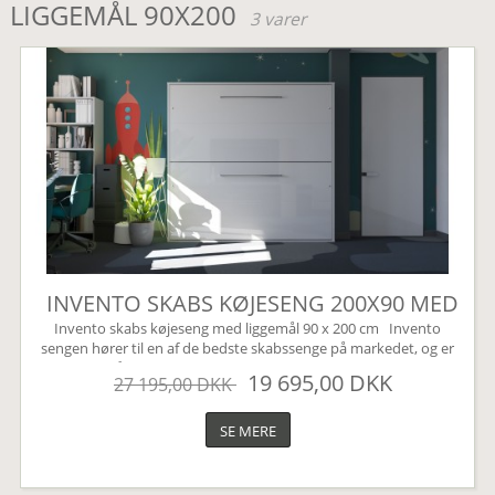
LIGGEMÅL 90X200
3 varer
INVENTO SKABS KØJESENG 200X90 MED
LED
Invento skabs køjeseng med liggemål 90 x 200 cm Invento
sengen hører til en af de bedste skabssenge på markedet, og er
svaret på den perfekte Murphy bed. Den har en kvalitets
19 695,00 DKK
27 195,00 DKK
lukkemekanisme der kører via et gasdæmpnings system. Dette
sikrer en nem og lydløs betjening af sengen. En skabsseng er den
perfekte løsning til lejligheden eller sommerhuset....
SE MERE