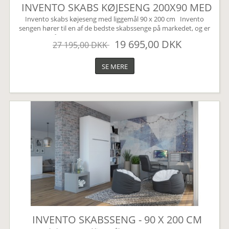
INVENTO SKABS KØJESENG 200X90 MED
LED
Invento skabs køjeseng med liggemål 90 x 200 cm Invento
sengen hører til en af de bedste skabssenge på markedet, og er
svaret på den perfekte Murphy bed. Den har en kvalitets
19 695,00 DKK
27 195,00 DKK
lukkemekanisme der kører via et gasdæmpnings system. Dette
sikrer en nem og lydløs betjening af sengen. En skabsseng er den
perfekte løsning til lejligheden eller sommerhuset....
SE MERE
INVENTO SKABSSENG - 90 X 200 CM