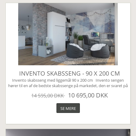
INVENTO SKABSSENG - 90 X 200 CM
Invento skabsseng med liggemål 90 x 200 cm Invento sengen
hører til en af de bedste skabssenge på markedet, den er svaret på
den perfekte Murphy bed. Sengen leveres som standard uden
10 695,00 DKK
14 595,00 DKK
højskabe, disse kan tilkøbes under varianten højskabe (øverst til
højre). Sengen har mange smarte finesser, den er bl.a. udstyret
med en børnesikring der nemt aktiveres...
SE MERE