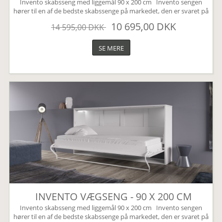
Invento skabsseng med liggemål 90 x 200 cm Invento sengen
hører til en af de bedste skabssenge på markedet, den er svaret på
den perfekte Murphy bed. Sengen leveres som standard uden
10 695,00 DKK
14 595,00 DKK
højskabe, disse kan tilkøbes under varianten højskabe (øverst til
højre). Sengen har mange smarte finesser, den er bl.a. udstyret
med en børnesikring der nemt aktiveres...
SE MERE
INVENTO VÆGSENG - 90 X 200 CM
Invento skabsseng med liggemål 90 x 200 cm Invento sengen
hører til en af de bedste skabssenge på markedet, den er svaret på