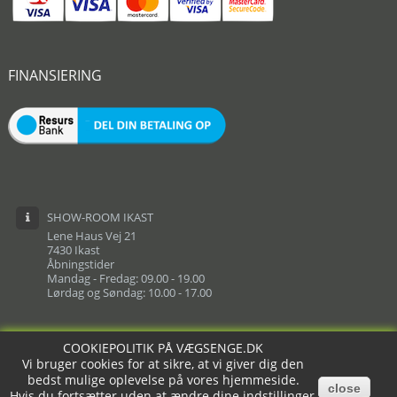
FINANSIERING
SHOW-ROOM IKAST
Lene Haus Vej 21
7430 Ikast
Åbningstider
Mandag - Fredag: 09.00 - 19.00
Lørdag og Søndag: 10.00 - 17.00
COOKIEPOLITIK PÅ VÆGSENGE.DK
COOKIEPOLITIK PÅ VÆGSENGE.DK
Vi bruger cookies for at sikre, at vi giver dig den
Vi bruger cookies for at sikre, at vi giver dig den
bedst mulige oplevelse på vores hjemmeside.
bedst mulige oplevelse på vores hjemmeside.
close
close
Hvis du fortsætter uden at ændre dine indstillinger,
Hvis du fortsætter uden at ændre dine indstillinger,
Copyright © Vægsenge.dk powered by Vivoda.dk™