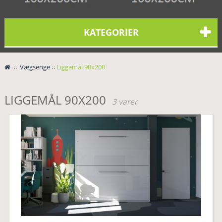
KATEGORIER
>
Vægsenge
>
Liggemål 90x200
LIGGEMÅL 90X200
3 varer