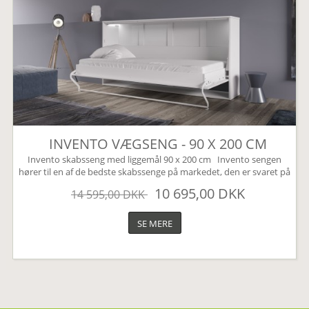
INVENTO VÆGSENG - 90 X 200 CM
Invento skabsseng med liggemål 90 x 200 cm Invento sengen
hører til en af de bedste skabssenge på markedet, den er svaret på
den perfekte Murphy bed. Sengen leveres som standard uden
10 695,00 DKK
14 595,00 DKK
hængeskabe, disse kan tilkøbes under varianten overskabe
(øverst til højre). Sengen har mange smarte finesser, den er bl.a.
udstyret med en børnesikring der nemt...
SE MERE